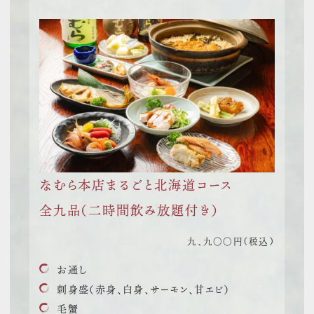
なむら本店
まるごと北海道コース
全九品
（二時間飲み放題付き）
九、九〇〇円（税込）
お通し
刺身盛（赤身、白身、サーモン、甘エビ）
毛蟹