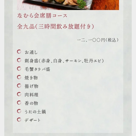
なむら会席膳コース
全九品
（三時間飲み放題付き）
一二、一〇〇円（税込）
お通し
刺身盛（赤身、白身、サーモン、牡丹エビ）
毛蟹タラバ盛
焼き物
揚げ物
肉料理
香の物
うにの土鍋
デザート