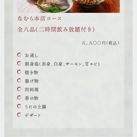
なむら本店コース
全八品
（二時間飲み放題付き）
八、八〇〇円（税込）
お通し
刺身盛（赤身、白身、サーモン、甘エビ）
焼き物
揚げ物
肉料理
香の物
うにの土鍋
デザート